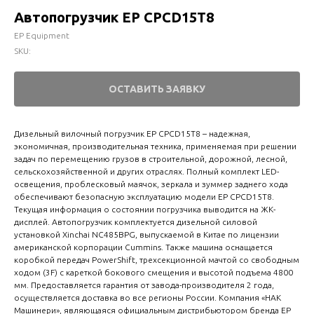
Автопогрузчик EP CPCD15T8
EP Equipment
SKU:
ОСТАВИТЬ ЗАЯВКУ
Дизельный вилочный погрузчик EP CPCD15T8 – надежная,
экономичная, производительная техника, применяемая при решении
задач по перемещению грузов в строительной, дорожной, лесной,
сельскохозяйственной и других отраслях. Полный комплект LED-
освещения, проблесковый маячок, зеркала и зуммер заднего хода
обеспечивают безопасную эксплуатацию модели EP CPCD15T8.
Текущая информация о состоянии погрузчика выводится на ЖК-
дисплей. Автопогрузчик комплектуется дизельной силовой
установкой Xinchai NC485BPG, выпускаемой в Китае по лицензии
американской корпорации Cummins. Также машина оснащается
коробкой передач PowerShift, трехсекционной мачтой со свободным
ходом (3F) с кареткой бокового смещения и высотой подъема 4800
мм. Предоставляется гарантия от завода-производителя 2 года,
осуществляется доставка во все регионы России. Компания «НАК
Машинери», являющаяся официальным дистрибьютором бренда EP