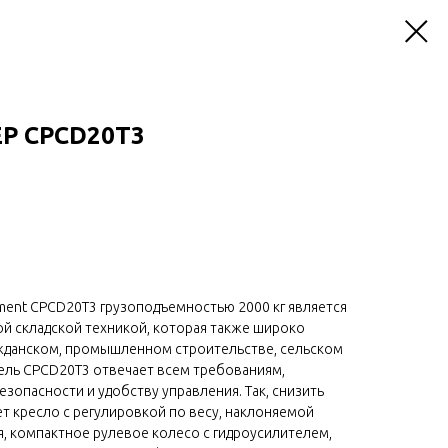
EP CPCD20T3
ment CPCD20T3 грузоподъемностью 2000 кг является
й складской техникой, которая также широко
жданском, промышленном строительстве, сельском
дель CPCD20T3 отвечает всем требованиям,
зопасности и удобству управления. Так, снизить
ет кресло с регулировкой по весу, наклоняемой
я, компактное рулевое колесо с гидроусилителем,