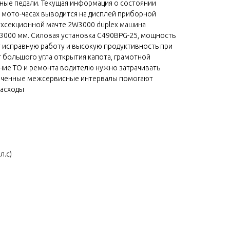
ные педали. Текущая информация о состоянии
 в мото-часах выводится на дисплей приборной
ухсекционной мачте 2W3000 duplex машина
 3000 мм. Силовая установка C490BPG-25, мощность
ет исправную работу и высокую продуктивность при
т большого угла открытия капота, грамотной
ние ТО и ремонта водителю нужно затрачивать
личенные межсервисные интервалы помогают
расходы
л.с)