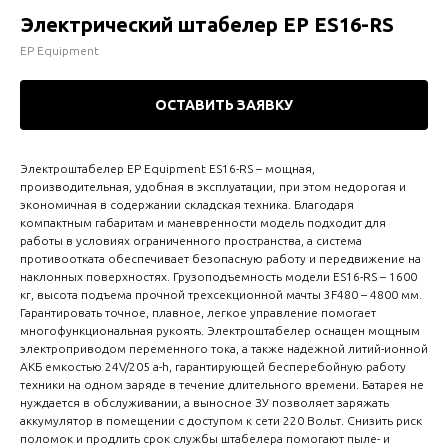
Электрический штабелер EP ES16-RS
EP Equipment
ОСТАВИТЬ ЗАЯВКУ
Электроштабелер EP Equipment ES16-RS – мощная,
производительная, удобная в эксплуатации, при этом недорогая и
экономичная в содержании складская техника. Благодаря
компактным габаритам и маневренности модель подходит для
работы в условиях ограниченного пространства, а система
противоотката обеспечивает безопасную работу и передвижение на
наклонных поверхностях. Грузоподъемность модели ES16-RS – 1600
кг, высота подъема прочной трехсекционной мачты 3F480 – 4800 мм.
Гарантировать точное, плавное, легкое управление помогает
многофункциональная рукоять. Электроштабелер оснащен мощным
электроприводом переменного тока, а также надежной литий-ионной
АКБ емкостью 24V/205 a-h, гарантирующей бесперебойную работу
техники на одном заряде в течение длительного времени. Батарея не
нуждается в обслуживании, а выносное ЗУ позволяет заряжать
аккумулятор в помещении с доступом к сети 220 Вольт. Снизить риск
поломок и продлить срок службы штабелера помогают пыле- и