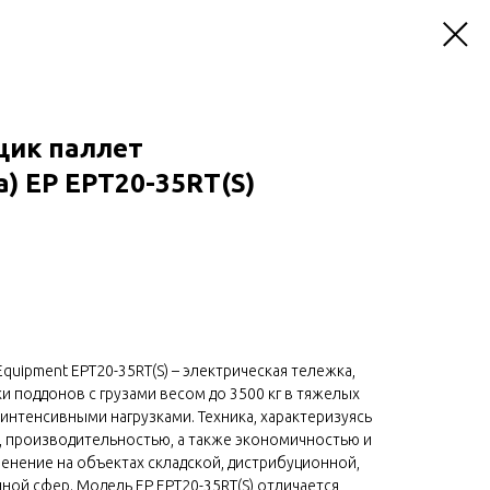
ик паллет
) EP EPT20-35RT(S)
quipment EPT20-35RT(S) – электрическая тележка,
и поддонов с грузами весом до 3500 кг в тяжелых
нтенсивными нагрузками. Техника, характеризуясь
 производительностью, а также экономичностью и
енение на объектах складской, дистрибуционной,
ной сфер. Модель EP EPT20-35RT(S) отличается