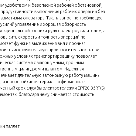
м удобством и безопасной рабочей обстановкой,
продуктивности выполнения рабочих операций без
равматизма оператора. Так, плавное, не требующее
 усилий управление и хорошая обзорность
ункциональной головки руля с электроусилителем, а
овысить скорость и точность операций по
могает функция выдвижения вил и прочная
ровать исключительную производительность при
ложных условиях транспортировщику позволяет
ическая система с малошумным, прочным
ственным цилиндром и шлангом. Надежная
печивает длительную автономную работу машины.
, износостойкие материалы и фирменные
иченный срок службы электротележки EPT20-35RT(S)
емонтах, благодаря чему снижается стоимость
ки паллет