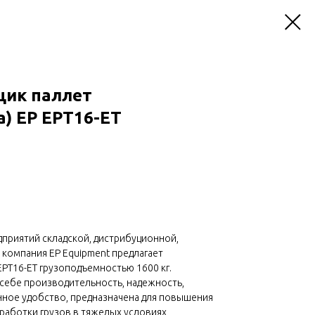
ик паллет
) EP EPT16-ET
приятий складской, дистрибуционной,
 компания EP Equipment предлагает
PT16-ET грузоподъемностью 1600 кг.
себе производительность, надежность,
нное удобство, предназначена для повышения
аботки грузов в тяжелых условиях,