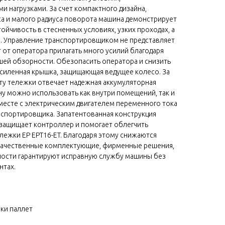
нагрузками. За счет компактного дизайна,
а и малого радиуса поворота машина демонстрирует
ойчивость в стесненных условиях, узких проходах, а
в. Управление транспортировщиком не представляет
 от оператора прилагать много усилий благодаря
шей обзорности. Обезопасить оператора и снизить
усиленная крышка, защищающая ведущее колесо. За
у тележки отвечает надежная аккумуляторная
ну можно использовать как внутри помещений, так и
месте с электрическим двигателем переменного тока
спортировщика. Запатентованная конструкция
защищает контроллер и помогает облегчить
ежки EP EPT16-ET. Благодаря этому снижаются
 качественные комплектующие, фирменные решения,
ости гарантируют исправную службу машины без
нтах.
ки паллет